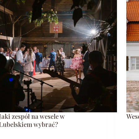
Jaki zespół na wesele w
Wese
Lubelskiem wybrać?