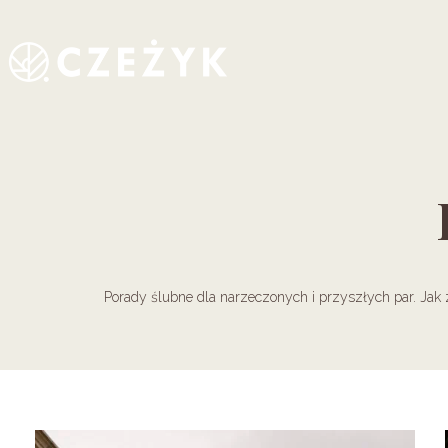
Przejdź
do
treści
Porady ślubne dla narzeczonych i przyszłych par. Jak z