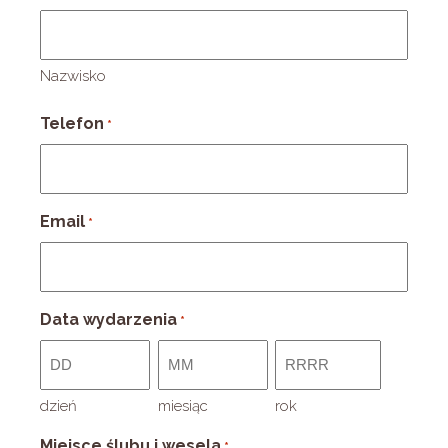
Nazwisko
Telefon
*
Email
*
Data wydarzenia
*
dzień
miesiąc
rok
Miejsce ślubu i wesela
*