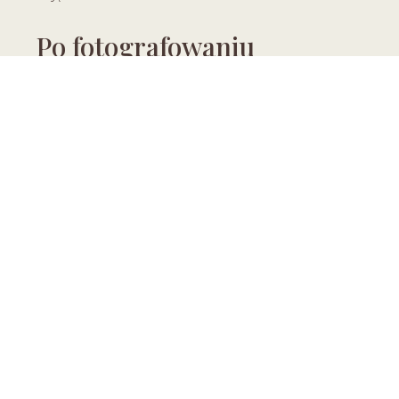
Po fotografowaniu
Fotografowanie to moja praca. Po pracy też robię
zdjęcia. Fotografia to moja pasja. Fotografuję moją
żonę, moją codzienność, rodzinę, znajomych.
Spacerując po lesie w jednej ręce mam lornetkę, w
drugiej aparat. Co poza tym?