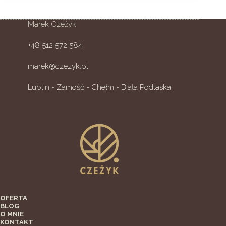
Marek Czeżyk
+48 512 572 584
marek@czezyk.pl
Lublin
-
Zamość
-
Chełm
-
Biała Podlaska
OFERTA
BLOG
O MNIE
KONTAKT