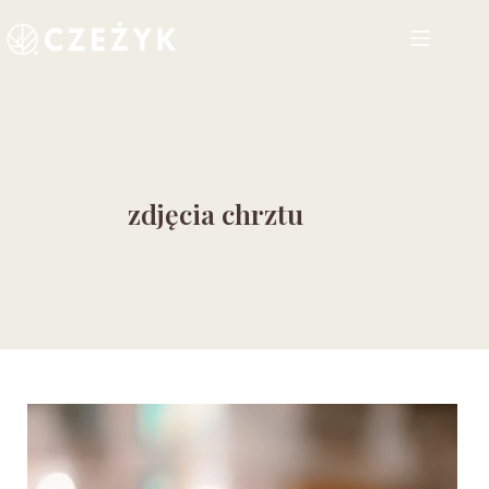
Przejdź
do
treści
zdjęcia chrztu