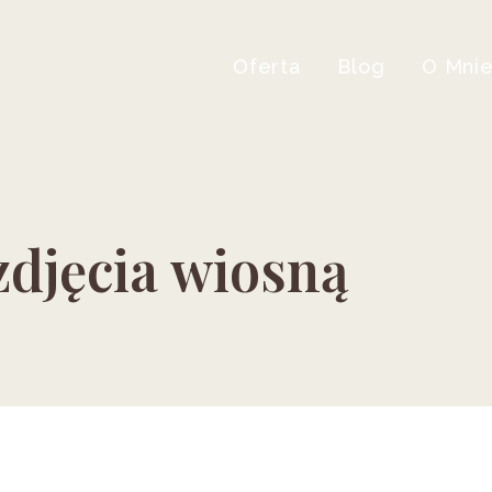
Oferta
Blog
O Mni
zdjęcia wiosną